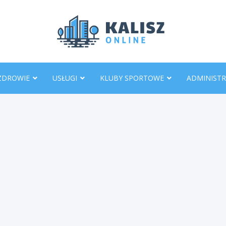
KaliszO
ZDROWIE
USŁUGI
KLUBY SPORTOWE
ADMINISTR