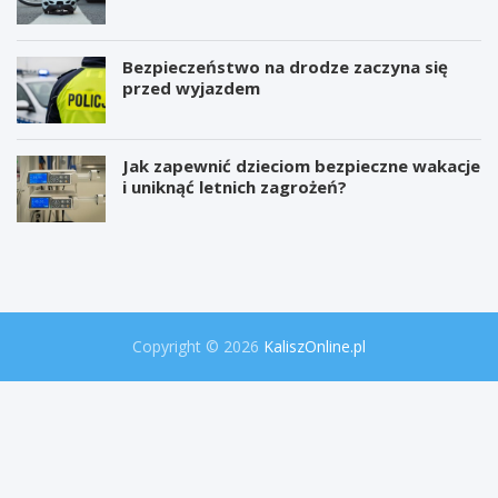
Bezpieczeństwo na drodze zaczyna się
przed wyjazdem
Jak zapewnić dzieciom bezpieczne wakacje
i uniknąć letnich zagrożeń?
W
P
i
r
e
o
l
j
k
e
a
k
o
t
Copyright © 2026
KaliszOnline.pl
p
"
e
S
r
e
a
k
c
r
j
e
a
t