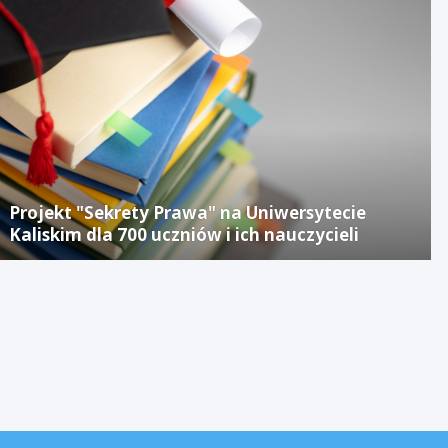
Projekt "Sekrety Prawa" na Uniwersytecie
Kaliskim dla 700 uczniów i ich nauczycieli