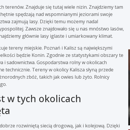
 terenów. Znajduje się tutaj wiele nizin. Znajdziemy tam
e chętnie spędzają nad wspomnianymi jeziorami swoje
dztwa zajmują lasy. Dzięki temu możemy nadal
ypospolitej. Zawsze znajdowało się u nas mnóstwo lasów,
 znajdziemy głównie lasy iglaste i umiarkowany klimat.
e tereny miejskie. Poznań i Kalisz są największymi
lkości będzie Konin. Zgodnie ze statystykami obszary te
wa i sadownictwa. Gospodarstwa rolny w okolicach
 technicznie. Tereny w okolicy Kalisza słyną przede
norodnych zbóż, takich jak owies lub żyto. Rolnicy
go.
st w tych okolicach
ęta
obrze rozwiniętą siecią drogową, jak i kolejową. Dzięki