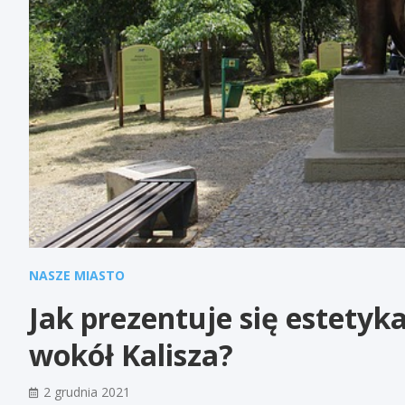
NASZE MIASTO
Jak prezentuje się estety
wokół Kalisza?
2 grudnia 2021