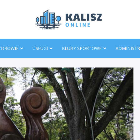
KaliszO
ZDROWIE
USŁUGI
KLUBY SPORTOWE
ADMINISTR