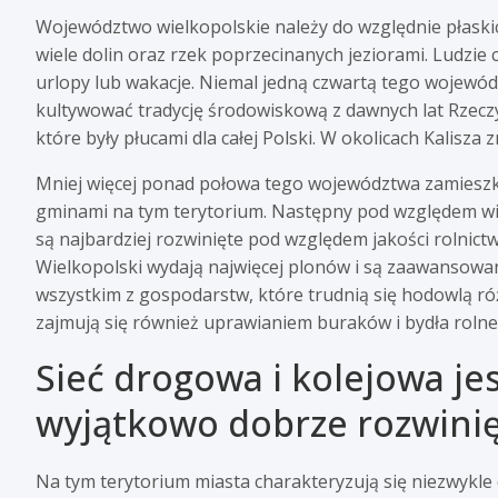
Województwo wielkopolskie należy do względnie płaskich
wiele dolin oraz rzek poprzecinanych jeziorami. Ludzi
urlopy lub wakacje. Niemal jedną czwartą tego wojewó
kultywować tradycję środowiskową z dawnych lat Rzecz
które były płucami dla całej Polski. W okolicach Kalisza
Mniej więcej ponad połowa tego województwa zamieszkuj
gminami na tym terytorium. Następny pod względem wie
są najbardziej rozwinięte pod względem jakości rolnict
Wielkopolski wydają najwięcej plonów i są zaawansowane
wszystkim z gospodarstw, które trudnią się hodowlą róż
zajmują się również uprawianiem buraków i bydła rolne
Sieć drogowa i kolejowa je
wyjątkowo dobrze rozwini
Na tym terytorium miasta charakteryzują się niezwykle d