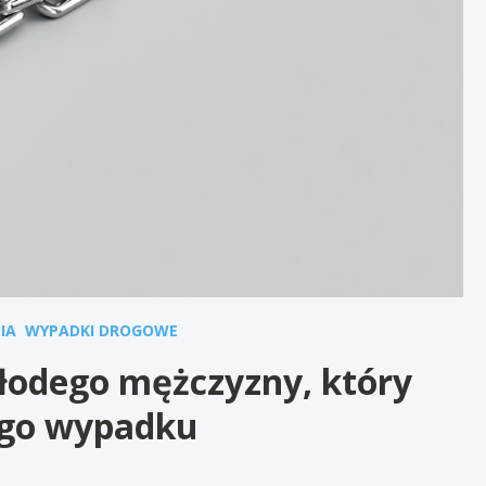
IA
WYPADKI DROGOWE
łodego mężczyzny, który
ego wypadku