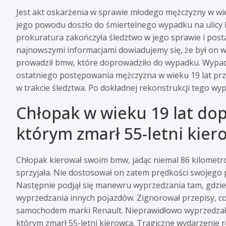
Jest akt oskarżenia w sprawie młodego mężczyzny w wi
jego powodu doszło do śmiertelnego wypadku na ulicy P
prokuratura zakończyła śledztwo w jego sprawie i post
najnowszymi informacjami dowiadujemy się, że był on w
prowadził bmw, które doprowadziło do wypadku. Wypade
ostatniego postępowania mężczyzna w wieku 19 lat prz
w trakcie śledztwa. Po dokładnej rekonstrukcji tego wy
Chłopak w wieku 19 lat do
którym zmarł 55-letni kier
Chłopak kierował swoim bmw, jadąc niemal 86 kilometr
sprzyjała. Nie dostosował on zatem prędkości swojego
Następnie podjął się manewru wyprzedzania tam, gdzi
wyprzedzania innych pojazdów. Zignorował przepisy, c
samochodem marki Renault. Nieprawidłowo wyprzedzał 
którym zmarł 55-letni kierowca. Tragiczne wydarzenie r