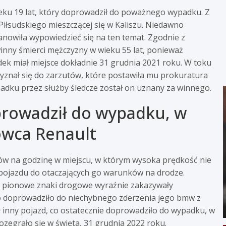
eku 19 lat, który doprowadził do poważnego wypadku. Z
iłsudskiego mieszczącej się w Kaliszu. Niedawno
anowiła wypowiedzieć się na ten temat. Zgodnie z
inny śmierci mężczyzny w wieku 55 lat, ponieważ
k miał miejsce dokładnie 31 grudnia 2021 roku. W toku
yznał się do zarzutów, które postawiła mu prokuratura
padku przez służby śledcze został on uznany za winnego.
prowadził do wypadku, w
owca Renault
ów na godzinę w miejscu, w którym wysoka prędkość nie
 pojazdu do otaczających go warunków na drodze.
e pionowe znaki drogowe wyraźnie zakazywały
o doprowadziło do niechybnego zderzenia jego bmw z
inny pojazd, co ostatecznie doprowadziło do wypadku, w
ozegrało się w święta, 31 grudnia 2022 roku.