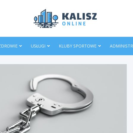
KaliszO
ZDROWIE
USŁUGI
KLUBY SPORTOWE
ADMINISTR