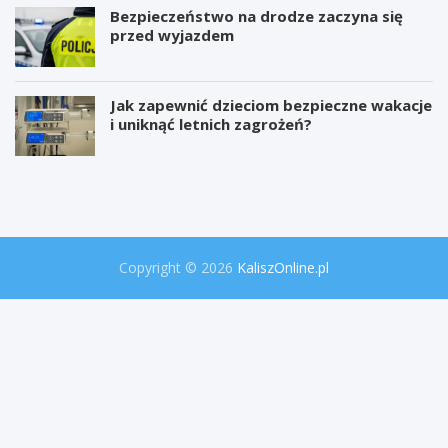
Bezpieczeństwo na drodze zaczyna się
przed wyjazdem
Jak zapewnić dzieciom bezpieczne wakacje
i uniknąć letnich zagrożeń?
W
P
i
r
e
o
l
j
k
e
a
k
o
t
Copyright © 2026
KaliszOnline.pl
p
"
e
S
r
e
a
k
c
r
j
e
a
t
p
y
o
P