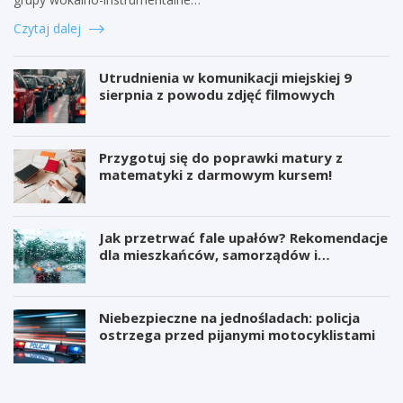
Czytaj dalej
Utrudnienia w komunikacji miejskiej 9
sierpnia z powodu zdjęć filmowych
Przygotuj się do poprawki matury z
matematyki z darmowym kursem!
Jak przetrwać fale upałów? Rekomendacje
dla mieszkańców, samorządów i
organizatorów wydarzeń
Niebezpieczne na jednośladach: policja
ostrzega przed pijanymi motocyklistami
W
P
i
r
e
o